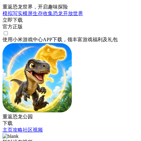
重返恐龙世界，开启趣味探险
模拟
写实
横屏
生存
收集
恐龙
开放世界
立即下载
官方正版
使用小米游戏中心APP
下载
，领丰富游戏
福利
及
礼包
重返恐龙公园
下载
主页
攻略
社区
视频