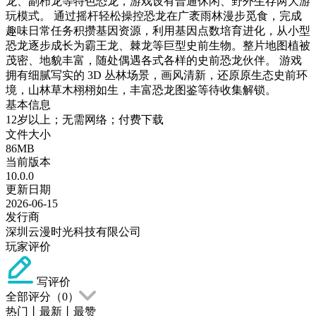
龙、副栉龙等特色恐龙，游戏设有普通休闲、野外生存两大游
玩模式。 通过摇杆轻松操控恐龙在广袤雨林漫步觅食，完成
趣味日常任务积攒基因资源，利用基因点数培育进化，从小型
恐龙逐步成长为霸王龙、棘龙等巨型史前生物。整片地图植被
茂密、地貌丰富，随处偶遇各式各样的史前恐龙伙伴。 游戏
拥有细腻写实的 3D 丛林场景，画风清新，还原原生态史前环
境，山林草木栩栩如生，丰富恐龙图鉴等待收集解锁。
基本信息
12岁以上；无需网络；付费下载
文件大小
86MB
当前版本
10.0.0
更新日期
2026-06-15
发行商
深圳云漫时光科技有限公司
玩家评价
写评价
全部评分（
0
）
热门
丨
最新
丨
最赞