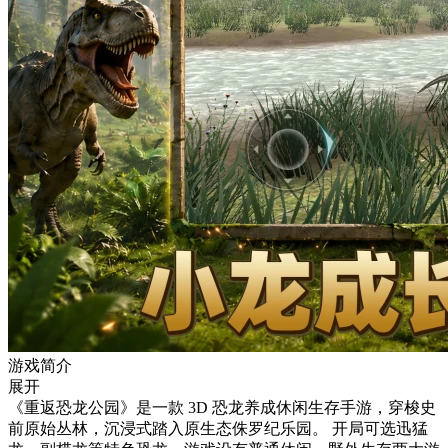
游戏简介
展开
《重返恐龙公园》是一款 3D 恐龙养成休闲生存手游，穿梭史
前原始丛林，沉浸式踏入原生态侏罗纪乐园。 开局可选迅猛