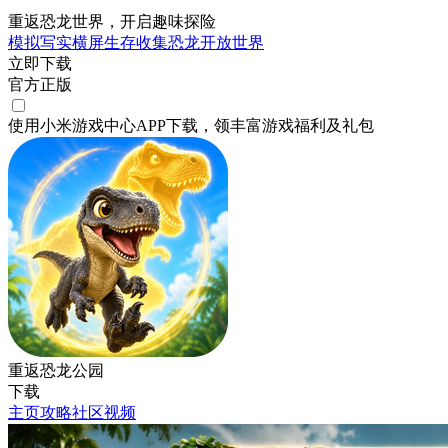
重返恐龙世界，开启趣味探险
模拟
写实
横屏
生存
收集
恐龙
开放世界
立即下载
官方正版
使用小米游戏中心APP
下载
，领丰富游戏
福利
及
礼包
重返恐龙公园
下载
主页
攻略
社区
视频