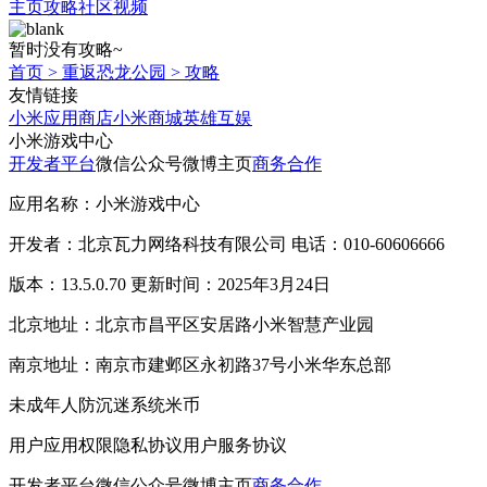
主页
攻略
社区
视频
暂时没有攻略~
首页
>
重返恐龙公园
>
攻略
友情链接
小米应用商店
小米商城
英雄互娱
小米游戏中心
开发者平台
微信公众号
微博主页
商务合作
应用名称：小米游戏中心
开发者：北京瓦力网络科技有限公司 电话：010-60606666
版本：13.5.0.70 更新时间：2025年3月24日
北京地址：北京市昌平区安居路小米智慧产业园
南京地址：南京市建邺区永初路37号小米华东总部
未成年人防沉迷系统
米币
用户应用权限
隐私协议
用户服务协议
开发者平台
微信公众号
微博主页
商务合作