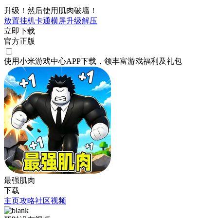
升级！然后使用肌肉破墙！
放置挂机
卡通
横屏
升级
解压
立即下载
官方正版
使用小米游戏中心APP
下载
，领丰富游戏
福利
及
礼包
最强肌肉
下载
主页
攻略
社区
视频