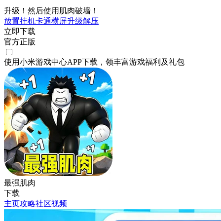
升级！然后使用肌肉破墙！
放置挂机
卡通
横屏
升级
解压
立即下载
官方正版
使用小米游戏中心APP
下载
，领丰富游戏
福利
及
礼包
最强肌肉
下载
主页
攻略
社区
视频