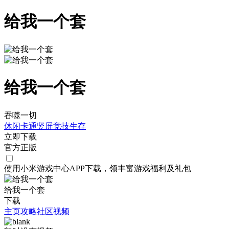
给我一个套
给我一个套
吞噬一切
休闲
卡通
竖屏
竞技
生存
立即下载
官方正版
使用小米游戏中心APP
下载
，领丰富游戏
福利
及
礼包
给我一个套
下载
主页
攻略
社区
视频