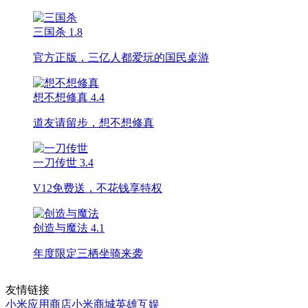
三国杀
1.8
官方正版，三亿人都爱玩的国民桌游
想不想修真
4.4
道友请留步，想不想修真
一刀传世
3.4
V12免费送，不花钱享特权
创造与魔法
4.1
年度限定三栖坐骑来袭
友情链接
小米应用商店
小米商城
英雄互娱