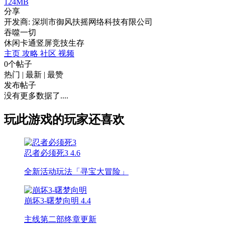
124MB
分享
开发商: 深圳市御风扶摇网络科技有限公司
吞噬一切
休闲
卡通
竖屏
竞技
生存
主页
攻略
社区
视频
0个帖子
热门
|
最新
|
最赞
发布帖子
没有更多数据了....
玩此游戏的玩家还喜欢
忍者必须死3
4.6
全新活动玩法「寻宝大冒险」
崩坏3-曙梦向明
4.4
主线第二部终章更新