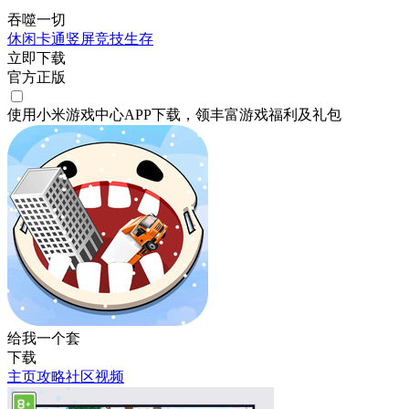
吞噬一切
休闲
卡通
竖屏
竞技
生存
立即下载
官方正版
使用小米游戏中心APP
下载
，领丰富游戏
福利
及
礼包
给我一个套
下载
主页
攻略
社区
视频