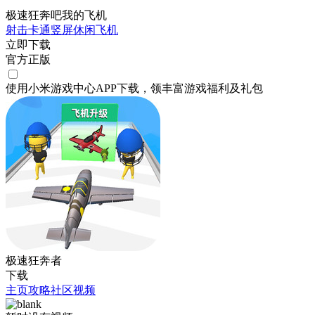
极速狂奔吧我的飞机
射击
卡通
竖屏
休闲
飞机
立即下载
官方正版
使用小米游戏中心APP
下载
，领丰富游戏
福利
及
礼包
极速狂奔者
下载
主页
攻略
社区
视频