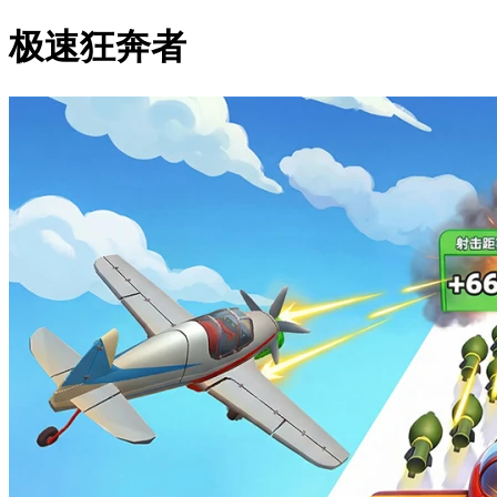
极速狂奔者