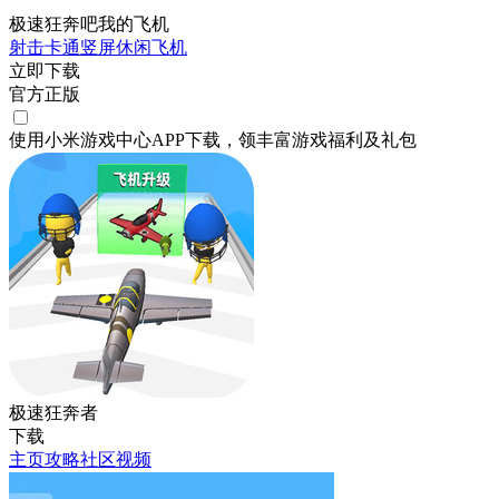
极速狂奔吧我的飞机
射击
卡通
竖屏
休闲
飞机
立即下载
官方正版
使用小米游戏中心APP
下载
，领丰富游戏
福利
及
礼包
极速狂奔者
下载
主页
攻略
社区
视频