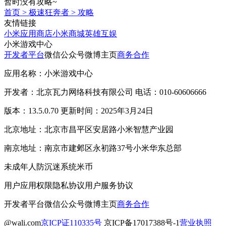
暂时没有攻略~
首页
>
极速狂奔者
>
攻略
友情链接
小米应用商店
小米商城
英雄互娱
小米游戏中心
开发者平台
微信公众号
微博主页
商务合作
应用名称：小米游戏中心
开发者：北京瓦力网络科技有限公司 电话：010-60606666
版本：13.5.0.70 更新时间：2025年3月24日
北京地址：北京市昌平区安居路小米智慧产业园
南京地址：南京市建邺区永初路37号小米华东总部
未成年人防沉迷系统
米币
用户应用权限
隐私协议
用户服务协议
开发者平台
微信公众号
微博主页
商务合作
@wali.com
京ICP证110335号
京ICP备17017388号-1
营业执照