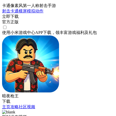
卡通像素风第一人称射击手游
射击
卡通
横屏
模拟
动作
立即下载
官方正版
使用小米游戏中心APP
下载
，领丰富游戏
福利
及
礼包
暗夜枪王
下载
主页
攻略
社区
视频