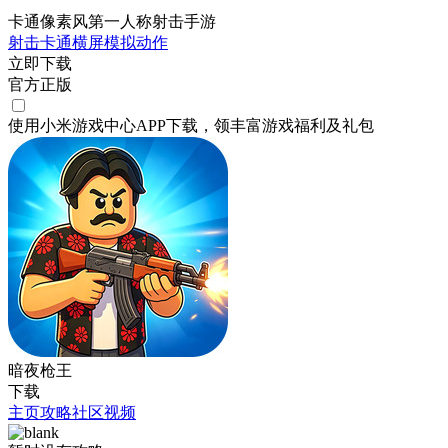
卡通像素风第一人称射击手游
射击
卡通
横屏
模拟
动作
立即下载
官方正版
使用小米游戏中心APP
下载
，领丰富游戏
福利
及
礼包
暗夜枪王
下载
主页
攻略
社区
视频