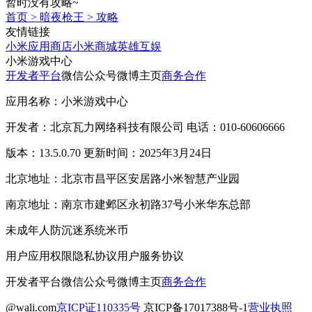
暂时没有攻略~
首页
>
暗夜枪王
>
攻略
友情链接
小米应用商店
小米商城
英雄互娱
小米游戏中心
开发者平台
微信公众号
微博主页
商务合作
应用名称：小米游戏中心
开发者：北京瓦力网络科技有限公司 电话：010-60606666
版本：13.5.0.70 更新时间：2025年3月24日
北京地址：北京市昌平区安居路小米智慧产业园
南京地址：南京市建邺区永初路37号小米华东总部
未成年人防沉迷系统
米币
用户应用权限
隐私协议
用户服务协议
开发者平台
微信公众号
微博主页
商务合作
@wali.com
京ICP证110335号
京ICP备17017388号-1
营业执照