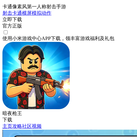
卡通像素风第一人称射击手游
射击
卡通
横屏
模拟
动作
立即下载
官方正版
使用小米游戏中心APP
下载
，领丰富游戏
福利
及
礼包
暗夜枪王
下载
主页
攻略
社区
视频