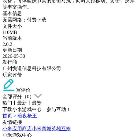
装备，可体验快节奏的射击对抗，同时支持移动、射击、换弹
等丰富操作。
基本信息
无需网络；付费下载
文件大小
110MB
当前版本
2.0.2
更新日期
2026-05-30
发行商
广州悦道信息科技有限公司
玩家评价
写评价
全部评分（
0
）
热门
丨
最新
丨
最赞
下载小米游戏中心，参与互动！
首页
>
暗夜枪王
友情链接
小米应用商店
小米商城
英雄互娱
小米游戏中心