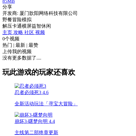
85MB
分享
开发商: 厦门歆阳网络科技有限公司
野餐冒险模拟
解压
卡通
横屏
益智
休闲
主页
攻略
社区
视频
0个视频
热门
|
最新
|
最赞
上传我的视频
没有更多数据了....
玩此游戏的玩家还喜欢
忍者必须死3
4.6
全新活动玩法「寻宝大冒险」
崩坏3-曙梦向明
4.4
主线第二部终章更新