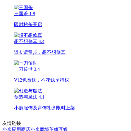
三国杀
1.8
限时秒杀开启
想不想修真
4.4
道友请留步，想不想修真
一刀传世
3.4
V12免费送，不花钱享特权
创造与魔法
4.1
小鹿服饰及背饰礼盒限时上架
友情链接
小米应用商店
小米商城
英雄互娱