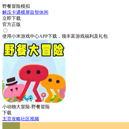
野餐冒险模拟
解压
卡通
横屏
益智
休闲
立即下载
官方正版
使用小米游戏中心APP
下载
，领丰富游戏
福利
及
礼包
小动物大冒险-野餐冒险
下载
主页
攻略
社区
视频