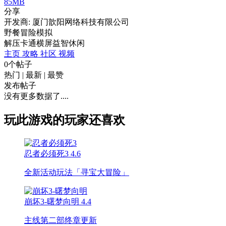
85MB
分享
开发商: 厦门歆阳网络科技有限公司
野餐冒险模拟
解压
卡通
横屏
益智
休闲
主页
攻略
社区
视频
0个帖子
热门
|
最新
|
最赞
发布帖子
没有更多数据了....
玩此游戏的玩家还喜欢
忍者必须死3
4.6
全新活动玩法「寻宝大冒险」
崩坏3-曙梦向明
4.4
主线第二部终章更新