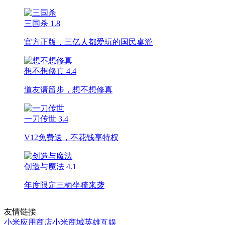
三国杀
1.8
官方正版，三亿人都爱玩的国民桌游
想不想修真
4.4
道友请留步，想不想修真
一刀传世
3.4
V12免费送，不花钱享特权
创造与魔法
4.1
年度限定三栖坐骑来袭
友情链接
小米应用商店
小米商城
英雄互娱