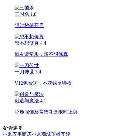
三国杀
1.8
限时秒杀开启
想不想修真
4.4
道友请留步，想不想修真
一刀传世
3.4
V12免费送，不花钱享特权
创造与魔法
4.1
小鹿服饰及背饰礼盒限时上架
友情链接
小米应用商店
小米商城
英雄互娱