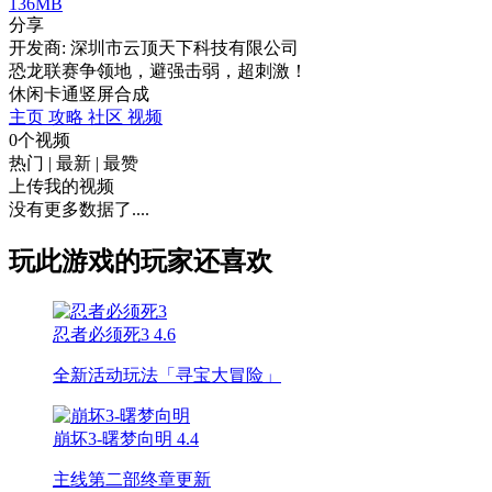
136MB
分享
开发商: 深圳市云顶天下科技有限公司
恐龙联赛争领地，避强击弱，超刺激！
休闲
卡通
竖屏
合成
主页
攻略
社区
视频
0个视频
热门
|
最新
|
最赞
上传我的视频
没有更多数据了....
玩此游戏的玩家还喜欢
忍者必须死3
4.6
全新活动玩法「寻宝大冒险」
崩坏3-曙梦向明
4.4
主线第二部终章更新