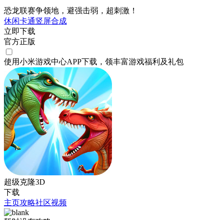
恐龙联赛争领地，避强击弱，超刺激！
休闲
卡通
竖屏
合成
立即下载
官方正版
使用小米游戏中心APP
下载
，领丰富游戏
福利
及
礼包
超级克隆3D
下载
主页
攻略
社区
视频