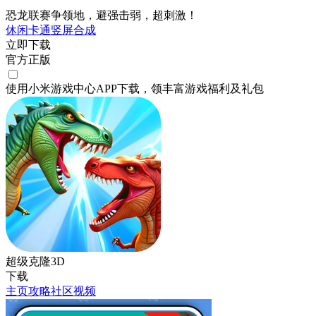
恐龙联赛争领地，避强击弱，超刺激！
休闲
卡通
竖屏
合成
立即下载
官方正版
使用小米游戏中心APP
下载
，领丰富游戏
福利
及
礼包
超级克隆3D
下载
主页
攻略
社区
视频