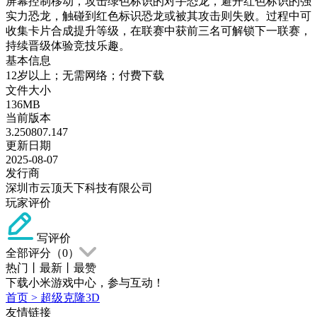
屏幕控制移动，攻击绿色标识的对手恐龙，避开红色标识的强
实力恐龙，触碰到红色标识恐龙或被其攻击则失败。过程中可
收集卡片合成提升等级，在联赛中获前三名可解锁下一联赛，
持续晋级体验竞技乐趣。
基本信息
12岁以上；无需网络；付费下载
文件大小
136MB
当前版本
3.250807.147
更新日期
2025-08-07
发行商
深圳市云顶天下科技有限公司
玩家评价
写评价
全部评分（
0
）
热门
丨
最新
丨
最赞
下载小米游戏中心，参与互动！
首页
>
超级克隆3D
友情链接