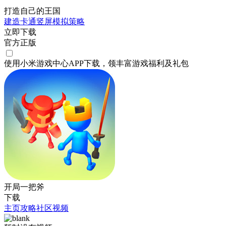
打造自己的王国
建造
卡通
竖屏
模拟
策略
立即下载
官方正版
使用小米游戏中心APP
下载
，领丰富游戏
福利
及
礼包
开局一把斧
下载
主页
攻略
社区
视频