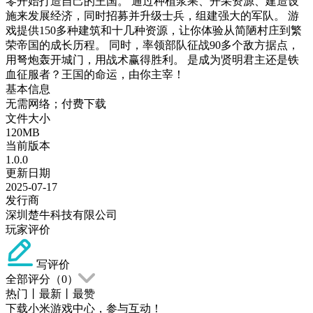
零开始打造自己的王国。 通过种植浆果、开采资源、建造设
施来发展经济，同时招募并升级士兵，组建强大的军队。 游
戏提供150多种建筑和十几种资源，让你体验从简陋村庄到繁
荣帝国的成长历程。 同时，率领部队征战90多个敌方据点，
用弩炮轰开城门，用战术赢得胜利。 是成为贤明君主还是铁
血征服者？王国的命运，由你主宰！
基本信息
无需网络；付费下载
文件大小
120MB
当前版本
1.0.0
更新日期
2025-07-17
发行商
深圳楚牛科技有限公司
玩家评价
写评价
全部评分（
0
）
热门
丨
最新
丨
最赞
下载小米游戏中心，参与互动！