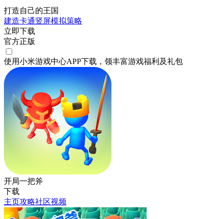
打造自己的王国
建造
卡通
竖屏
模拟
策略
立即下载
官方正版
使用小米游戏中心APP
下载
，领丰富游戏
福利
及
礼包
开局一把斧
下载
主页
攻略
社区
视频