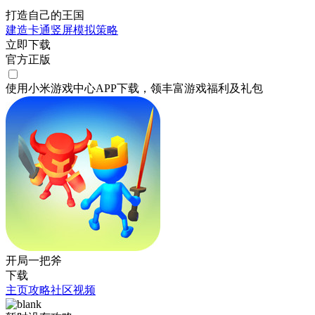
打造自己的王国
建造
卡通
竖屏
模拟
策略
立即下载
官方正版
使用小米游戏中心APP
下载
，领丰富游戏
福利
及
礼包
开局一把斧
下载
主页
攻略
社区
视频