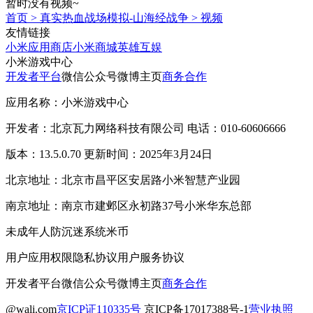
暂时没有视频~
首页
>
真实热血战场模拟-山海经战争
>
视频
友情链接
小米应用商店
小米商城
英雄互娱
小米游戏中心
开发者平台
微信公众号
微博主页
商务合作
应用名称：小米游戏中心
开发者：北京瓦力网络科技有限公司 电话：010-60606666
版本：13.5.0.70 更新时间：2025年3月24日
北京地址：北京市昌平区安居路小米智慧产业园
南京地址：南京市建邺区永初路37号小米华东总部
未成年人防沉迷系统
米币
用户应用权限
隐私协议
用户服务协议
开发者平台
微信公众号
微博主页
商务合作
@wali.com
京ICP证110335号
京ICP备17017388号-1
营业执照