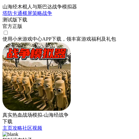
山海经木棍人与斯巴达战争模拟器
塔防
卡通
横屏
策略
战争
测试版下载
官方正版
使用小米游戏中心APP
下载
，领丰富游戏
福利
及
礼包
真实热血战场模拟-山海经战争
下载
主页
攻略
社区
视频