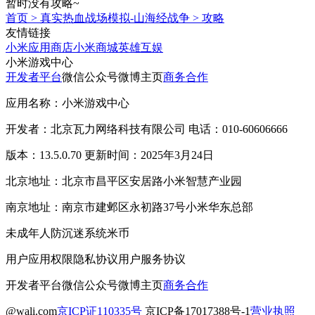
暂时没有攻略~
首页
>
真实热血战场模拟-山海经战争
>
攻略
友情链接
小米应用商店
小米商城
英雄互娱
小米游戏中心
开发者平台
微信公众号
微博主页
商务合作
应用名称：小米游戏中心
开发者：北京瓦力网络科技有限公司 电话：010-60606666
版本：13.5.0.70 更新时间：2025年3月24日
北京地址：北京市昌平区安居路小米智慧产业园
南京地址：南京市建邺区永初路37号小米华东总部
未成年人防沉迷系统
米币
用户应用权限
隐私协议
用户服务协议
开发者平台
微信公众号
微博主页
商务合作
@wali.com
京ICP证110335号
京ICP备17017388号-1
营业执照