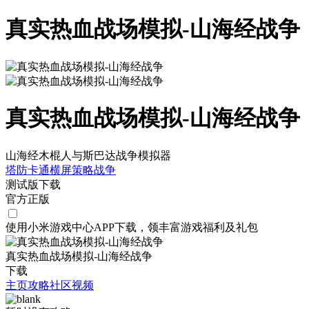
真实热血战场模拟-山海经战争
真实热血战场模拟-山海经战争
山海经木棍人与斯巴达战争模拟器
塔防
卡通
横屏
策略
战争
测试版下载
官方正版
使用小米游戏中心APP
下载
，领丰富游戏
福利
及
礼包
真实热血战场模拟-山海经战争
下载
主页
攻略
社区
视频