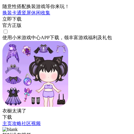
随意性搭配换装游戏等你来玩！
换装
卡通
竖屏
休闲
收集
立即下载
官方正版
使用小米游戏中心APP
下载
，领丰富游戏
福利
及
礼包
衣橱太满了
下载
主页
攻略
社区
视频