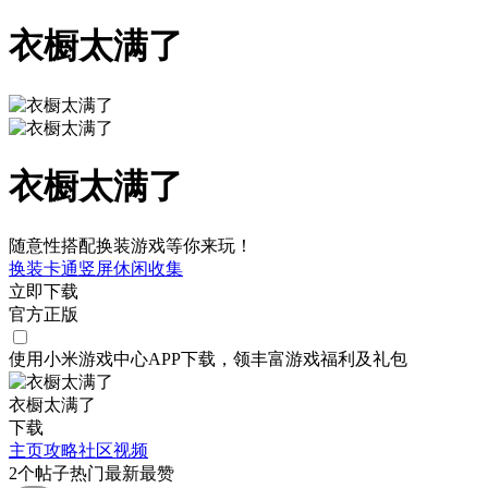
衣橱太满了
衣橱太满了
随意性搭配换装游戏等你来玩！
换装
卡通
竖屏
休闲
收集
立即下载
官方正版
使用小米游戏中心APP
下载
，领丰富游戏
福利
及
礼包
衣橱太满了
下载
主页
攻略
社区
视频
2
个帖子
热门
最新
最赞