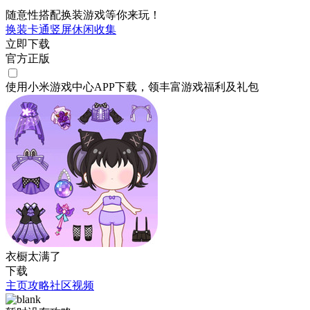
随意性搭配换装游戏等你来玩！
换装
卡通
竖屏
休闲
收集
立即下载
官方正版
使用小米游戏中心APP
下载
，领丰富游戏
福利
及
礼包
衣橱太满了
下载
主页
攻略
社区
视频