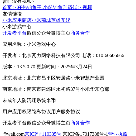
暂时没有视频~
首页
>
狂热钓鱼王-小船钓鱼刮鳞佬
>
视频
友情链接
小米应用商店
小米商城
英雄互娱
小米游戏中心
开发者平台
微信公众号
微博主页
商务合作
应用名称：小米游戏中心
开发者：北京瓦力网络科技有限公司 电话：010-60606666
版本：13.5.0.70 更新时间：2025年3月24日
北京地址：北京市昌平区安居路小米智慧产业园
南京地址：南京市建邺区永初路37号小米华东总部
未成年人防沉迷系统
米币
用户应用权限
隐私协议
用户服务协议
开发者平台
微信公众号
微博主页
商务合作
@wali.com
京ICP证110335号
京ICP备17017388号-1
营业执照