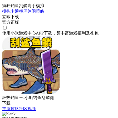
疯狂钓鱼刮鳞高手模拟
模拟
卡通
横屏
休闲
策略
立即下载
官方正版
使用小米游戏中心APP
下载
，领丰富游戏
福利
及
礼包
狂热钓鱼王-小船钓鱼刮鳞佬
下载
主页
攻略
社区
视频