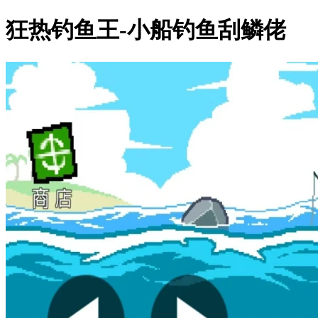
狂热钓鱼王-小船钓鱼刮鳞佬