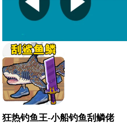
狂热钓鱼王-小船钓鱼刮鳞佬