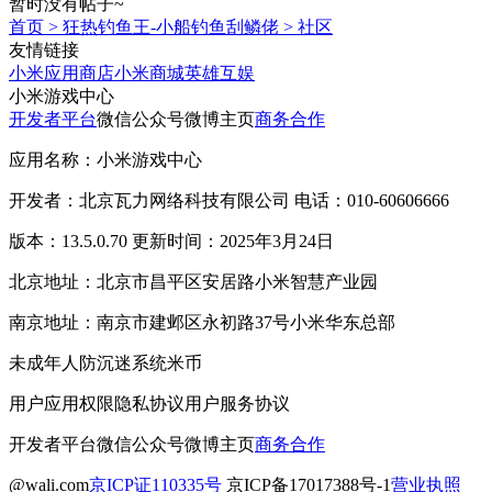
暂时没有帖子~
首页
>
狂热钓鱼王-小船钓鱼刮鳞佬
>
社区
友情链接
小米应用商店
小米商城
英雄互娱
小米游戏中心
开发者平台
微信公众号
微博主页
商务合作
应用名称：小米游戏中心
开发者：北京瓦力网络科技有限公司 电话：010-60606666
版本：13.5.0.70 更新时间：2025年3月24日
北京地址：北京市昌平区安居路小米智慧产业园
南京地址：南京市建邺区永初路37号小米华东总部
未成年人防沉迷系统
米币
用户应用权限
隐私协议
用户服务协议
开发者平台
微信公众号
微博主页
商务合作
@wali.com
京ICP证110335号
京ICP备17017388号-1
营业执照