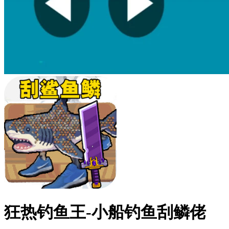
狂热钓鱼王-小船钓鱼刮鳞佬