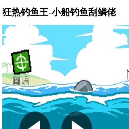
狂热钓鱼王-小船钓鱼刮鳞佬