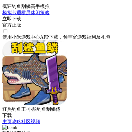
疯狂钓鱼刮鳞高手模拟
模拟
卡通
横屏
休闲
策略
立即下载
官方正版
使用小米游戏中心APP
下载
，领丰富游戏
福利
及
礼包
狂热钓鱼王-小船钓鱼刮鳞佬
下载
主页
攻略
社区
视频