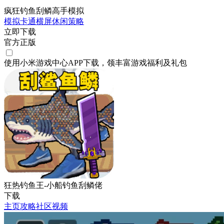
疯狂钓鱼刮鳞高手模拟
模拟
卡通
横屏
休闲
策略
立即下载
官方正版
使用小米游戏中心APP
下载
，领丰富游戏
福利
及
礼包
狂热钓鱼王-小船钓鱼刮鳞佬
下载
主页
攻略
社区
视频