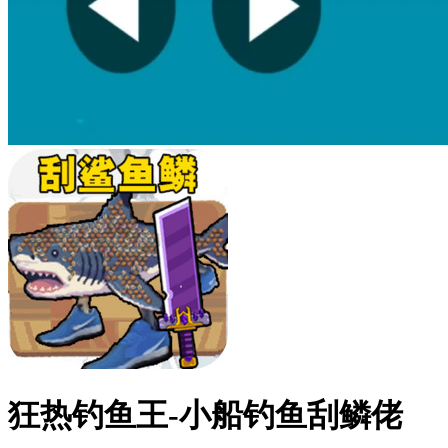
狂热钓鱼王-小船钓鱼刮鳞佬