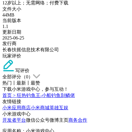
12岁以上；无需网络；付费下载
文件大小
44MB
当前版本
1.1
更新日期
2025-06-25
发行商
长春扶摇信息技术有限公司
玩家评价
写评价
全部评分（
0
）
热门
丨
最新
丨
最赞
下载小米游戏中心，参与互动！
首页
>
狂热钓鱼王-小船钓鱼刮鳞佬
友情链接
小米应用商店
小米商城
英雄互娱
小米游戏中心
开发者平台
微信公众号
微博主页
商务合作
应用名称：小米游戏中心