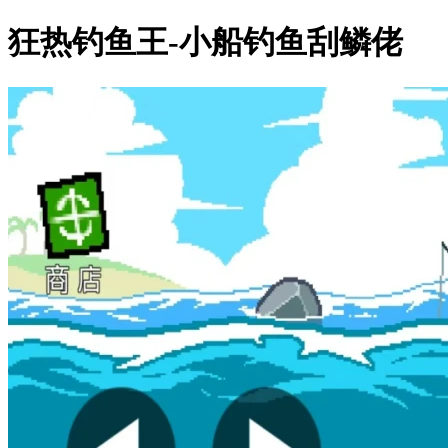
狂热钓鱼王-小船钓鱼刮鳞佬