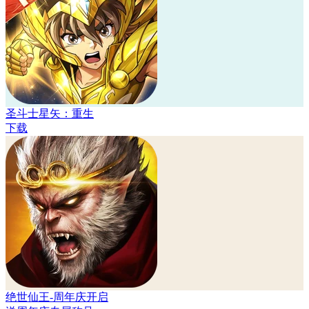
圣斗士星矢：重生
下载
绝世仙王-周年庆开启