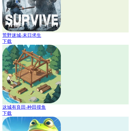
荒野迷城-末日求生
下载
这城有良田-种田摸鱼
下载