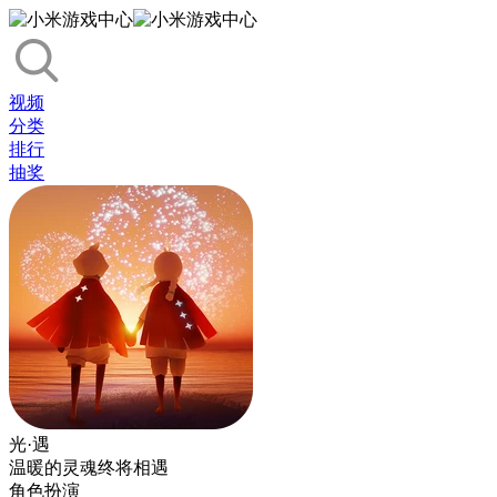
视频
分类
排行
抽奖
光·遇
温暖的灵魂终将相遇
角色扮演