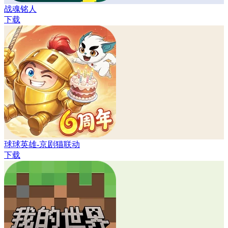
战魂铭人
下载
球球英雄-京剧猫联动
下载