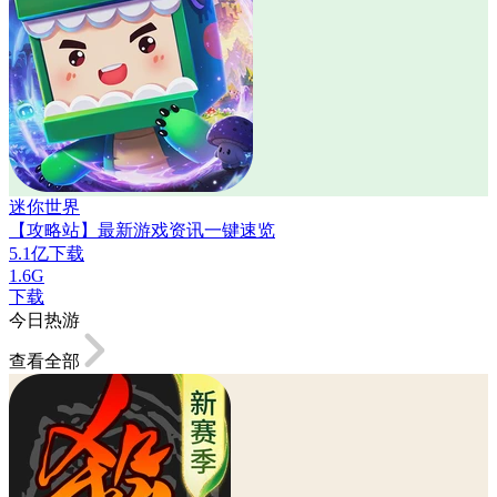
迷你世界
【攻略站】最新游戏资讯一键速览
5.1亿下载
1.6G
下载
今日热游
查看全部