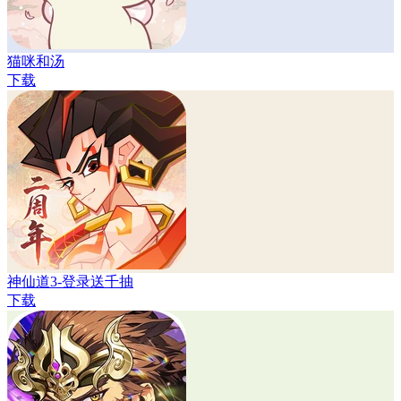
猫咪和汤
下载
神仙道3-登录送千抽
下载