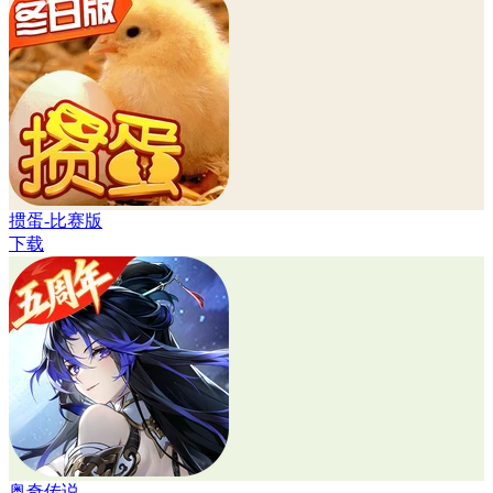
掼蛋-比赛版
下载
奥奇传说