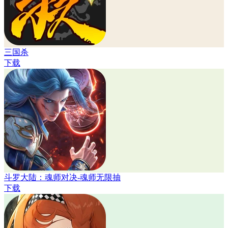
三国杀
下载
斗罗大陆：魂师对决-魂师无限抽
下载