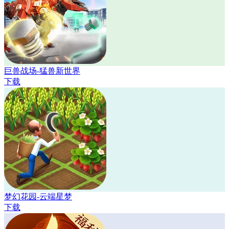
巨兽战场-猛兽新世界
下载
梦幻花园-云端星梦
下载