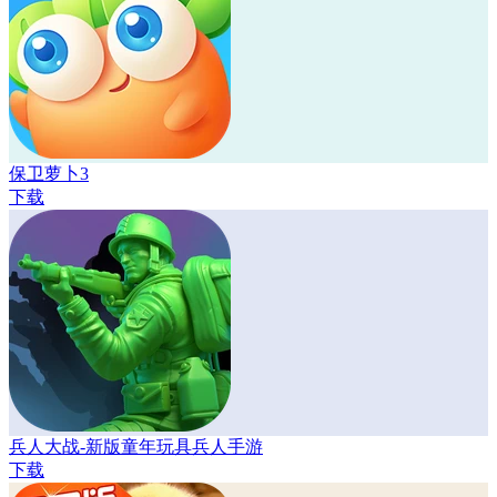
保卫萝卜3
下载
兵人大战-新版童年玩具兵人手游
下载