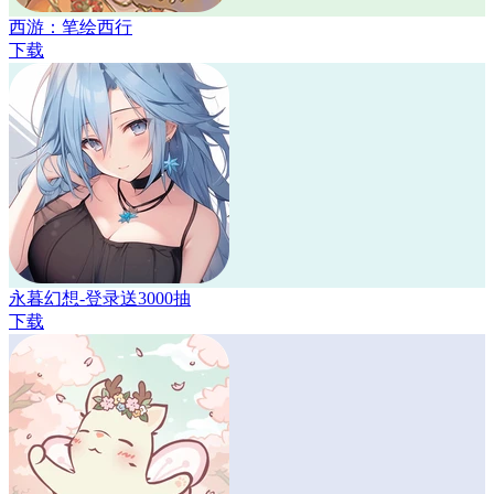
西游：笔绘西行
下载
永暮幻想-登录送3000抽
下载