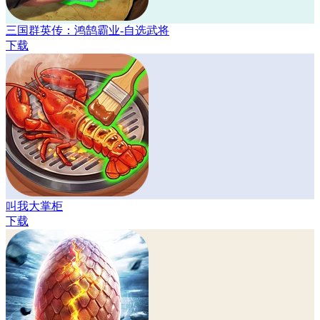
三国群英传：鸿鹄霸业-自选武将
下载
叫我大掌柜
下载