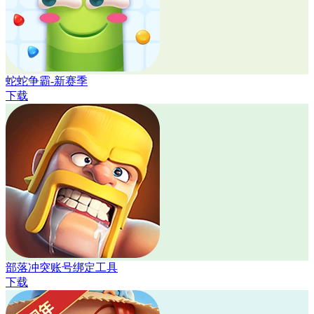
蛇蛇争霸-新赛季
下载
部落冲突账号绑定工具
下载