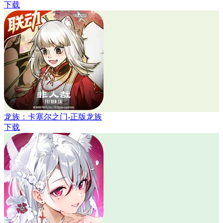
下载
龙族：卡塞尔之门-正版龙族
下载