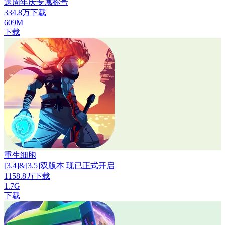
送周年庆专属称号
334.8万下载
609M
下载
重生细胞
[3.4]&[3.5]双版本 现已正式开启
1158.8万下载
1.7G
下载