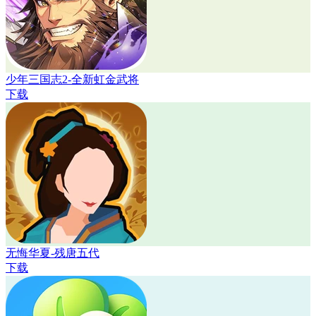
少年三国志2-全新虹金武将
下载
无悔华夏-残唐五代
下载