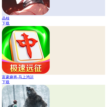
晶核
下载
富豪麻将-马上鸿运
下载