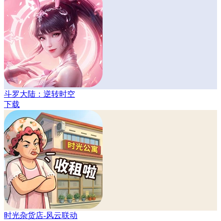
斗罗大陆：逆转时空
下载
时光杂货店-风云联动