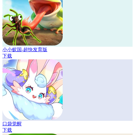
小小蚁国-超快发育版
下载
口袋觉醒
下载