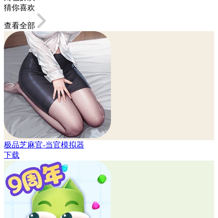
猜你喜欢
查看全部
极品芝麻官-当官模拟器
下载