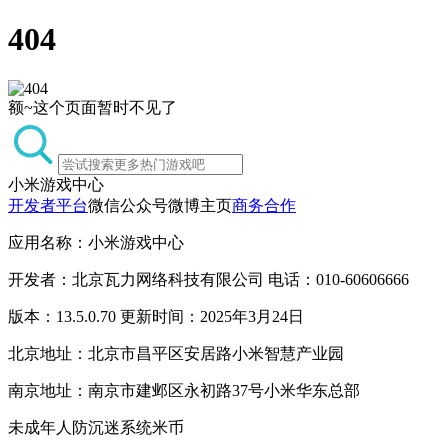
404
额~这个页面暂时不见了
小米游戏中心
开发者平台
微信公众号
微博主页
商务合作
应用名称：小米游戏中心
开发者：北京瓦力网络科技有限公司 电话：010-60606666
版本：13.5.0.70 更新时间：2025年3月24日
北京地址：北京市昌平区安居路小米智慧产业园
南京地址：南京市建邺区永初路37号小米华东总部
未成年人防沉迷系统
米币