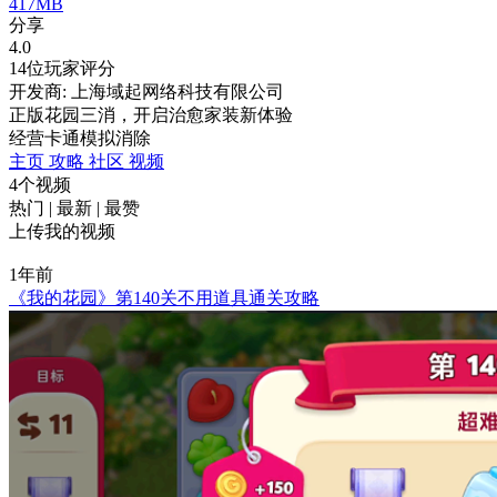
417MB
分享
4.0
14位玩家评分
开发商: 上海域起网络科技有限公司
正版花园三消，开启治愈家装新体验
经营
卡通
模拟
消除
主页
攻略
社区
视频
4个视频
热门
|
最新
|
最赞
上传我的视频
1年前
《我的花园》第140关不用道具通关攻略