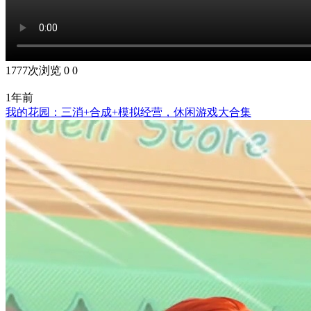
1777次浏览
0
0
1年前
我的花园：三消+合成+模拟经营，休闲游戏大合集