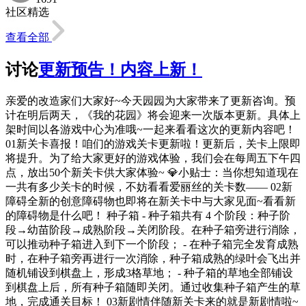
社区精选
查看全部
讨论
更新预告！内容上新！
亲爱的改造家们大家好~今天园园为大家带来了更新咨询。预
计在明后两天，《我的花园》将会迎来一次版本更新。具体上
架时间以各游戏中心为准哦~一起来看看这次的更新内容吧！
01新关卡喜报！咱们的游戏关卡更新啦！更新后，关卡上限即
将提升。为了给大家更好的游戏体验，我们会在每周五下午四
点，放出50个新关卡供大家体验~ 💎小贴士：当你想知道现在
一共有多少关卡的时候，不妨看看爱丽丝的关卡数—— 02新
障碍全新的创意障碍物也即将在新关卡中与大家见面~看看新
的障碍物是什么吧！ 种子箱 - 种子箱共有 4 个阶段：种子阶
段→幼苗阶段→成熟阶段→关闭阶段。在种子箱旁进行消除，
可以推动种子箱进入到下一个阶段； - 在种子箱完全发育成熟
时，在种子箱旁再进行一次消除，种子箱成熟的绿叶会飞出并
随机铺设到棋盘上，形成3格草地； - 种子箱的草地全部铺设
到棋盘上后，所有种子箱随即关闭。通过收集种子箱产生的草
地，完成通关目标！ 03新剧情伴随新关卡来的就是新剧情啦~