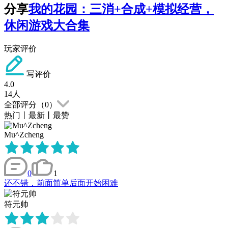
分享
我的花园：三消+合成+模拟经营，
休闲游戏大合集
玩家评价
写评价
4.0
14
人
全部评分（
0
）
热门
丨
最新
丨
最赞
Mu^Zcheng
0
1
还不错，前面简单后面开始困难
符元帅