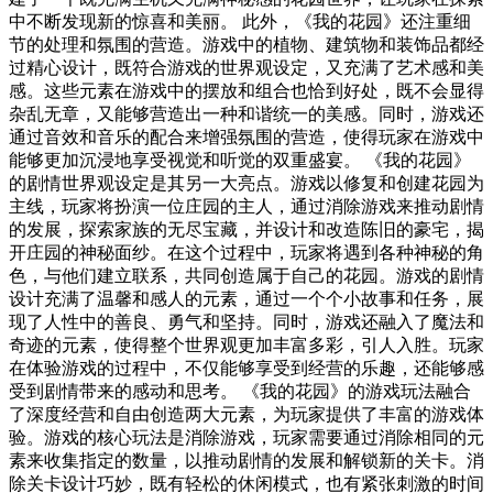
中不断发现新的惊喜和美丽。 此外，《我的花园》还注重细
节的处理和氛围的营造。游戏中的植物、建筑物和装饰品都经
过精心设计，既符合游戏的世界观设定，又充满了艺术感和美
感。这些元素在游戏中的摆放和组合也恰到好处，既不会显得
杂乱无章，又能够营造出一种和谐统一的美感。同时，游戏还
通过音效和音乐的配合来增强氛围的营造，使得玩家在游戏中
能够更加沉浸地享受视觉和听觉的双重盛宴。 《我的花园》
的剧情世界观设定是其另一大亮点。游戏以修复和创建花园为
主线，玩家将扮演一位庄园的主人，通过消除游戏来推动剧情
的发展，探索家族的无尽宝藏，并设计和改造陈旧的豪宅，揭
开庄园的神秘面纱。在这个过程中，玩家将遇到各种神秘的角
色，与他们建立联系，共同创造属于自己的花园。游戏的剧情
设计充满了温馨和感人的元素，通过一个个小故事和任务，展
现了人性中的善良、勇气和坚持。同时，游戏还融入了魔法和
奇迹的元素，使得整个世界观更加丰富多彩，引人入胜。玩家
在体验游戏的过程中，不仅能够享受到经营的乐趣，还能够感
受到剧情带来的感动和思考。 《我的花园》的游戏玩法融合
了深度经营和自由创造两大元素，为玩家提供了丰富的游戏体
验。游戏的核心玩法是消除游戏，玩家需要通过消除相同的元
素来收集指定的数量，以推动剧情的发展和解锁新的关卡。消
除关卡设计巧妙，既有轻松的休闲模式，也有紧张刺激的时间