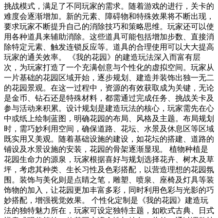
挑战模式，满足了不同玩家的需求。随着游戏的进行，关卡的
难度会逐渐增加。新的元素、障碍物和特殊效果将不断出现，
要求玩家不断提升自己的消除技巧和策略思维。玩家还可以使
用各种道具来辅助消除。这些道具可能包括增加步数、直接消
除特定元素、触发连锁反应等。道具的合理使用可以大大提高
玩家的通关效率。 《我的花园》的建造玩法深入而富有层
次，为玩家打造了一个充满创意与个性化的虚拟空间。玩家从
一片基础的花园区域开始，逐步规划、建造并装饰出独一无二
的花园景观。在这一过程中，资源的有效获取成为关键，无论
是金币、钻石还是特殊材料，都需通过完成任务、挑战关卡及
参与活动来积累。设计规划是建造玩法的核心，玩家需先在心
中或纸上绘制蓝图，明确花园的布局、风格及主题。布局规划
时，需巧妙利用空间，确保道路、花坛、水景及休息区等区域
既实用又美观。随着基础设施的建设，如花坛的搭建、道路的
铺设及水景设施的安装，花园的骨架逐渐显现。 植物种植是
花园生命力的源泉，玩家根据喜好与规划选择花卉、树木及草
坪，考虑其种类、生长习性及色彩搭配，以营造理想的花园氛
围。装饰与美化则是点睛之笔，雕塑、喷泉、座椅及灯具等装
饰物的加入，让花园更加丰富多彩，同时利用色彩与光影的巧
妙搭配，增强视觉效果。 个性化定制是《我的花园》建造玩
法的独特魅力所在，玩家可设定独特主题，如欧式古典、日式