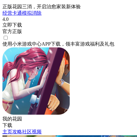
正版花园三消，开启治愈家装新体验
经营
卡通
模拟
消除
4.0
立即下载
官方正版
使用小米游戏中心APP
下载
，领丰富游戏
福利
及
礼包
我的花园
下载
主页
攻略
社区
视频