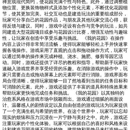
禅意或现代简约，使花园充满个性与特色。此外，通过调整植
物位置、更换装饰物样式及添加个性化元素，不断优化花园细
节，使其更加完美。社交互动也是建造玩法的重要组成部分，
玩家可分享自己的花园作品，与朋友及其他玩家交流心得，获
得反馈与建议。同时，游戏中还设有合作与竞争的玩法，如共
同建造大型花园项目或参与花园设计比赛，增强互动性与趣味
性，让玩家在创造中享受乐趣与挑战。 《我的花园》在操作
内容上设计得非常简洁流畅，使得玩家能够轻松上手并快速掌
握各项操作。游戏采用了直观的点击和拖动操作方式，玩家可
以通过简单的操作来完成种植、浇水、施肥、修剪等园艺活
动。同时，游戏还提供了详尽的教程和指导，帮助新手玩家快
速融入游戏世界并享受经营的乐趣。在消除游戏的操作中，玩
家只需要点击或拖动屏幕上的元素即可进行消除。游戏界面布
局合理清晰，使得玩家能够一目了然地看到当前的任务目标和
可消除的元素。此外，游戏还提供了丰富的道具和特殊效果来
帮助玩家更快地完成任务和挑战。 《我的花园》以其独特的
治愈系风格在游戏市场中脱颖而出。游戏通过细腻的画面设
计、温馨感人的剧情设定以及自由创造的游戏玩法为玩家提供
了一个充满生机与希望的世界。在这个世界中，玩家可以忘却
现实的烦恼和压力沉浸在一片宁静与美好之中。此外，游戏还
注重玩家的个性化体验。玩家可以根据自己的喜好和风格来设
计和建造花园选择不同的植物、建筑物和装饰品来打造独一无