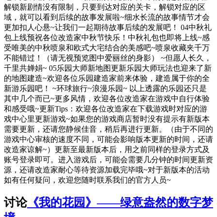
解锁新剧情没有限制，只要到达对应的关卡，解锁对应的区
域，就可以看到后续的故事发展啦~细水长流的故事情节才会
更加扣人心悬~让我们一起期待故事后续的发展吧！ 04中秋礼
包上线预祝各位改造家中秋节快乐！中秋礼包也即将上线~感
受唯美的中秋喷泉和欧式大宅结合的美感吧~喷泉收藏夹千万
不能错过！（请无视预览图中爱丽丝的身影） ~但愿人长久，
千里共婵娟~ 05乐园大师新地图更新乐园大师玩法也迎来了新
的地图建造~欢迎各位乐园建造家前来体验，建造属于你的全
新游乐园吧！ ~环球旅行~浪漫乐园~ 以上透露的乐园还只是
其中几个而已~更多风情，欢迎各位改造家在游戏中自行体验
和感受哦~更新Tips：欢迎各位改造家在下载游戏时对应的游
戏中心里更新游戏~如果您的游戏商店暂时没有提示有新版本
需要更新，还请您静候佳音，稍后再进行更新。（由于不同的
游戏中心审核的速度不同，可能会影响版本更新的时间，还请
改造家谅解~）更新至最新版本后，用之前同样的登录方式及
账号登录即可。进入游戏后，可能会需要几分钟的时间更新资
源，还请改造家耐心等待资源加载完毕哦~对于新版本的活动
如有任何疑问，欢迎您随时联系我们的官方人员~
讨论
《我的花园》——绿意盎然的数字梦