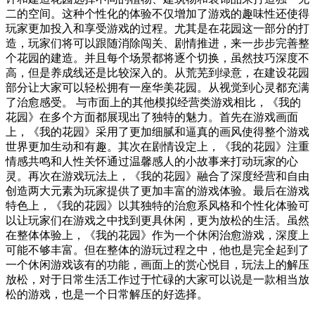
二的空间。这种个性化的体验不仅增加了游戏的趣味性还使得
玩家更加投入和享受游戏的过程。尤其是在花园这一部分的打
造，玩家们将可以跟随消除闯关、剧情推进，来一步步完善整
个花园的建造。并且每个场景都将逐个切换，虽然技巧深度不
高，但是养成线还是比较深入的。从荒芜到绿意，在建设花园
部分让大家可以轻松拥有一座华美花园。从视觉到心灵都充满
了治愈感受。 与市面上的其他模拟经营类游戏相比，《我的
花园》在多个方面都展现出了独特的魅力。首先在游戏画面
上，《我的花园》采用了更加细腻和逼真的画风使得整个游戏
世界更加生动和有趣。其次在剧情设定上，《我的花园》注重
情感共鸣和人性关怀通过温馨感人的小故事来打动玩家的心
灵。再次在游戏玩法上，《我的花园》融合了深度经营和自由
创造两大元素为玩家提供了更加丰富的游戏体验。最后在游戏
特色上，《我的花园》以其独特的治愈系风格和个性化体验可
以让玩家们在游戏之中找到更具休闲，更为放松的生活。虽然
在整体体验上，《我的花园》作为一个休闲治愈游戏，深度上
可能不够丰富。但在整体的游玩过程之中，他也是完全起到了
一个休闲游戏该有的功能，画面上的赏心悦目，玩法上的解压
放松，对于日常生活工作过于忙碌的大家可以说是一款相当放
松的游戏，也是一个日常解压的好选择。