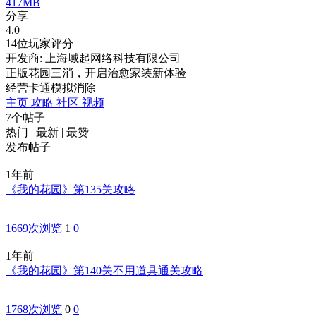
417MB
分享
4.0
14位玩家评分
开发商: 上海域起网络科技有限公司
正版花园三消，开启治愈家装新体验
经营
卡通
模拟
消除
主页
攻略
社区
视频
7个帖子
热门
|
最新
|
最赞
发布帖子
1年前
《我的花园》第135关攻略
1669次浏览
1
0
1年前
《我的花园》第140关不用道具通关攻略
1768次浏览
0
0