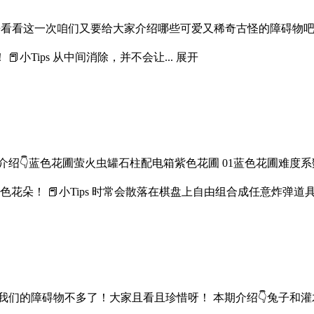
看看这一次咱们又要给大家介绍哪些可爱又稀奇古怪的障碍物吧！本
小Tips 从中间消除，并不会让...
展开
绍👇蓝色花圃萤火虫罐石柱配电箱紫色花圃 01蓝色花圃难度系
朵！ 📕小Tips 时常会散落在棋盘上自由组合成任意炸弹道具的友
们的障碍物不多了！大家且看且珍惜呀！ 本期介绍👇兔子和灌木