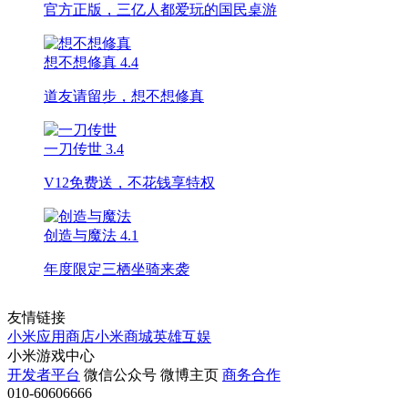
官方正版，三亿人都爱玩的国民桌游
想不想修真
4.4
道友请留步，想不想修真
一刀传世
3.4
V12免费送，不花钱享特权
创造与魔法
4.1
年度限定三栖坐骑来袭
友情链接
小米应用商店
小米商城
英雄互娱
小米游戏中心
开发者平台
微信公众号
微博主页
商务合作
010-60606666