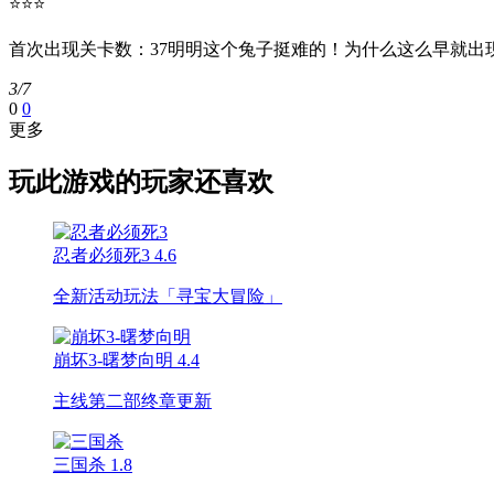
⭐⭐⭐
首次出现关卡数：37明明这个兔子挺难的！为什么这么早就出现
3/7
0
0
更多
玩此游戏的玩家还喜欢
忍者必须死3
4.6
全新活动玩法「寻宝大冒险」
崩坏3-曙梦向明
4.4
主线第二部终章更新
三国杀
1.8