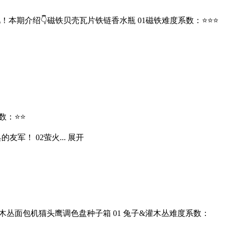
期介绍👇磁铁贝壳瓦片铁链香水瓶 01磁铁难度系数：⭐⭐⭐
数：⭐⭐
军！ 02萤火...
展开
丛面包机猫头鹰调色盘种子箱 01 兔子&灌木丛难度系数：