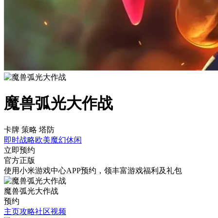
魔兽弧光大作战
卡牌 策略 塔防
即时战略
欧美
魔幻
休闲
立即预约
官方正版
使用小米游戏中心APP
预约
，领丰富游戏
福利
及
礼包
魔兽弧光大作战
预约
主页
攻略
社区
视频