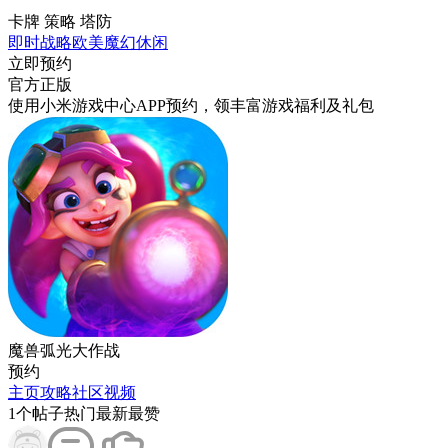
卡牌 策略 塔防
即时战略
欧美
魔幻
休闲
立即预约
官方正版
使用小米游戏中心APP
预约
，领丰富游戏
福利
及
礼包
魔兽弧光大作战
预约
主页
攻略
社区
视频
1
个帖子
热门
最新
最赞