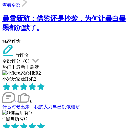
查看全部
暴雪新游：借鉴还是抄袭，为何让暴白暴
黑都沉默了。
玩家评价
写评价
全部评分（
0
）
热门
丨
最新
丨
最赞
小米玩家gbHbR2
0
6
什么时候出来，我的大刀早已饥饿难耐
O键盘所有O