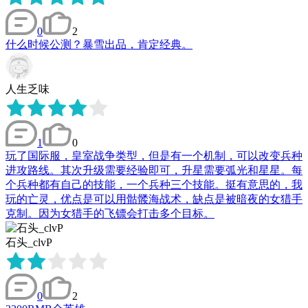
0
2
什么时候公测？暴雪出品，肯定经典。
人生乏味
1
0
玩了国际服，皇室战争类型，但是有一个机制，可以改变兵种
进攻路线。其次升级需要经验即可，升星需要弧光和星星。每
个兵种都有自己的技能，一个兵种三个技能。挺有意思的，我
玩的亡灵，优点是可以用骷髅海战术，缺点是被暗夜的女猎手
克制。因为女猎手的飞镖会打击多个目标。
石头_clvP
0
2