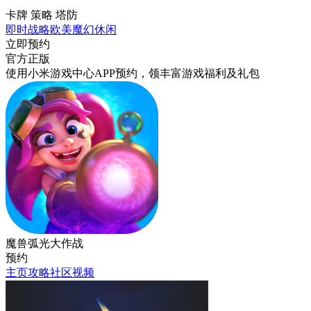
卡牌 策略 塔防
即时战略
欧美
魔幻
休闲
立即预约
官方正版
使用小米游戏中心APP
预约
，领丰富游戏
福利
及
礼包
魔兽弧光大作战
预约
主页
攻略
社区
视频