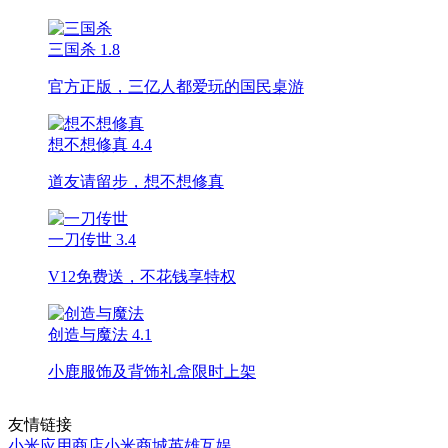
三国杀
1.8
官方正版，三亿人都爱玩的国民桌游
想不想修真
4.4
道友请留步，想不想修真
一刀传世
3.4
V12免费送，不花钱享特权
创造与魔法
4.1
小鹿服饰及背饰礼盒限时上架
友情链接
小米应用商店
小米商城
英雄互娱