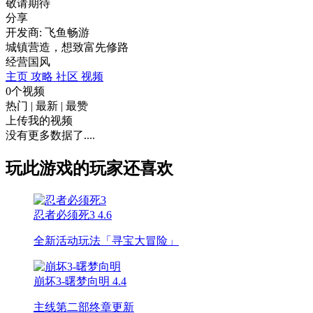
敬请期待
分享
开发商: 飞鱼畅游
城镇营造，想致富先修路
经营
国风
主页
攻略
社区
视频
0个视频
热门
|
最新
|
最赞
上传我的视频
没有更多数据了....
玩此游戏的玩家还喜欢
忍者必须死3
4.6
全新活动玩法「寻宝大冒险」
崩坏3-曙梦向明
4.4
主线第二部终章更新