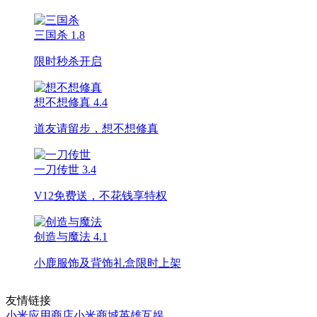
三国杀
1.8
限时秒杀开启
想不想修真
4.4
道友请留步，想不想修真
一刀传世
3.4
V12免费送，不花钱享特权
创造与魔法
4.1
小鹿服饰及背饰礼盒限时上架
友情链接
小米应用商店
小米商城
英雄互娱