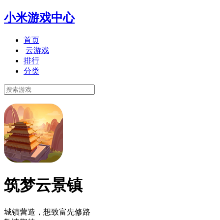
小米游戏中心
首页
云游戏
排行
分类
筑梦云景镇
城镇营造，想致富先修路