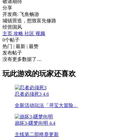
敬请期待
分享
开发商: 飞鱼畅游
城镇营造，想致富先修路
经营
国风
主页
攻略
社区
视频
0个帖子
热门
|
最新
|
最赞
发布帖子
没有更多数据了....
玩此游戏的玩家还喜欢
忍者必须死3
4.6
全新活动玩法「寻宝大冒险」
崩坏3-曙梦向明
4.4
主线第二部终章更新