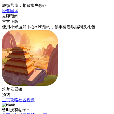
城镇营造，想致富先修路
经营
国风
立即预约
官方正版
使用小米游戏中心APP
预约
，领丰富游戏
福利
及
礼包
筑梦云景镇
预约
主页
攻略
社区
视频
暂时没有帖子~