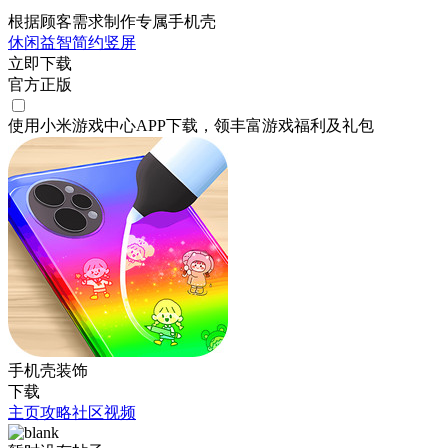
根据顾客需求制作专属手机壳
休闲
益智
简约
竖屏
立即下载
官方正版
使用小米游戏中心APP
下载
，领丰富游戏
福利
及
礼包
手机壳装饰
下载
主页
攻略
社区
视频