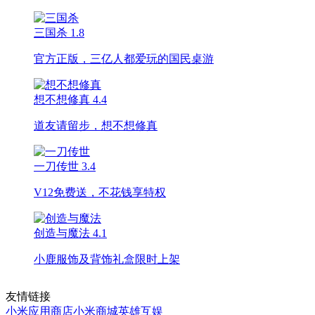
三国杀
1.8
官方正版，三亿人都爱玩的国民桌游
想不想修真
4.4
道友请留步，想不想修真
一刀传世
3.4
V12免费送，不花钱享特权
创造与魔法
4.1
小鹿服饰及背饰礼盒限时上架
友情链接
小米应用商店
小米商城
英雄互娱