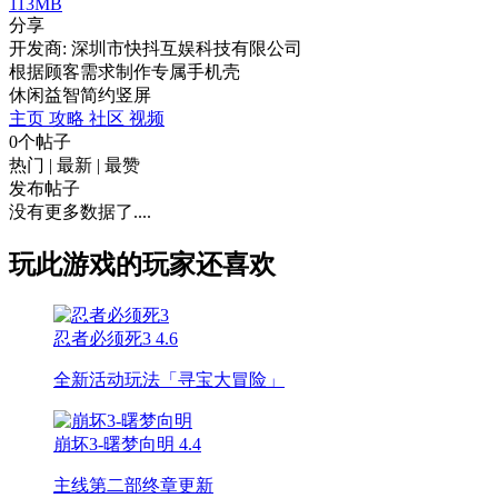
113MB
分享
开发商: 深圳市快抖互娱科技有限公司
根据顾客需求制作专属手机壳
休闲
益智
简约
竖屏
主页
攻略
社区
视频
0个帖子
热门
|
最新
|
最赞
发布帖子
没有更多数据了....
玩此游戏的玩家还喜欢
忍者必须死3
4.6
全新活动玩法「寻宝大冒险」
崩坏3-曙梦向明
4.4
主线第二部终章更新