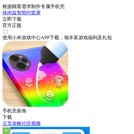
根据顾客需求制作专属手机壳
休闲
益智
简约
竖屏
立即下载
官方正版
使用小米游戏中心APP
下载
，领丰富游戏
福利
及
礼包
手机壳装饰
下载
主页
攻略
社区
视频