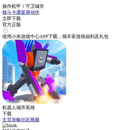
操作机甲！守卫城市
格斗
卡通
竖屏
动作
立即下载
官方正版
使用小米游戏中心APP
下载
，领丰富游戏
福利
及
礼包
机器人城市英雄
下载
主页
攻略
社区
视频