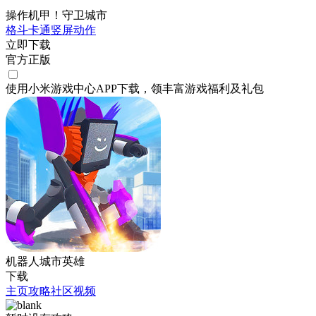
操作机甲！守卫城市
格斗
卡通
竖屏
动作
立即下载
官方正版
使用小米游戏中心APP
下载
，领丰富游戏
福利
及
礼包
机器人城市英雄
下载
主页
攻略
社区
视频