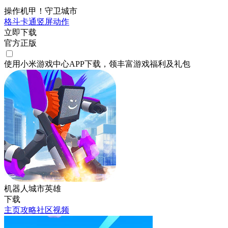
操作机甲！守卫城市
格斗
卡通
竖屏
动作
立即下载
官方正版
使用小米游戏中心APP
下载
，领丰富游戏
福利
及
礼包
机器人城市英雄
下载
主页
攻略
社区
视频