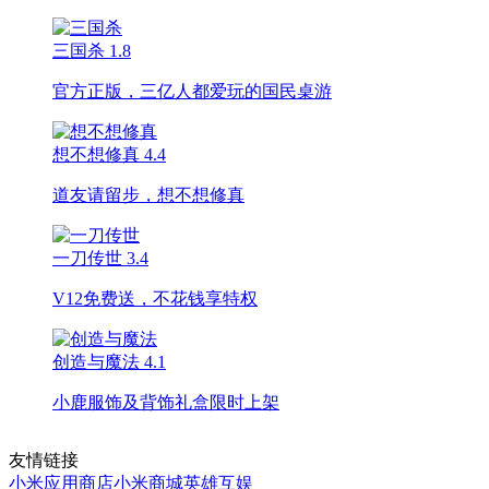
三国杀
1.8
官方正版，三亿人都爱玩的国民桌游
想不想修真
4.4
道友请留步，想不想修真
一刀传世
3.4
V12免费送，不花钱享特权
创造与魔法
4.1
小鹿服饰及背饰礼盒限时上架
友情链接
小米应用商店
小米商城
英雄互娱