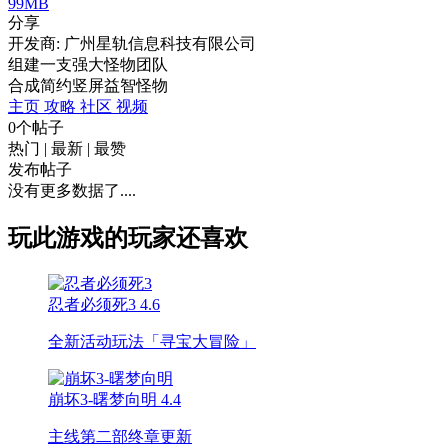
99MB
分享
开发商: 广州星轨信息科技有限公司
组建一支强大怪物团队
合成
简约
竖屏
益智
怪物
主页
攻略
社区
视频
0个帖子
热门
|
最新
|
最赞
发布帖子
没有更多数据了....
玩此游戏的玩家还喜欢
忍者必须死3
4.6
全新活动玩法「寻宝大冒险」
崩坏3-曙梦向明
4.4
主线第二部终章更新